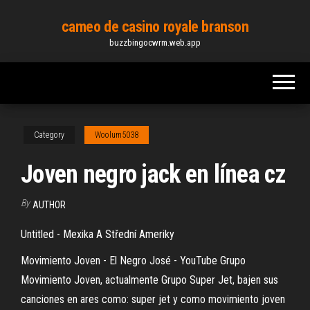
Skip
cameo de casino royale branson
to
buzzbingocwrm.web.app
the
content
Category
Woolum5038
Joven negro jack en línea cz
By
AUTHOR
Untitled - Mexika A Střední Ameriky
Movimiento Joven - El Negro José - YouTube Grupo
Movimiento Joven, actualmente Grupo Super Jet, bajen sus
canciones en ares como: super jet y como movimiento joven