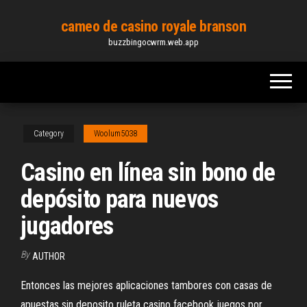
Skip
cameo de casino royale branson
to
buzzbingocwrm.web.app
the
content
Category
Woolum5038
Casino en línea sin bono de
depósito para nuevos
jugadores
By
AUTHOR
Entonces las mejores aplicaciones tambores con casas de
apuestas sin deposito ruleta casino facebook juegos por