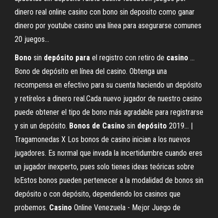
dinero real online casino con bono sin deposito como ganar
dinero por youtube casino una línea para asegurarse comunes
20 juegos…
Bono
sin
depósito
para
el registro con retiro de
casino
…
Bono de depósito en línea del casino. Obtenga una
recompensa en efectivo para su cuenta haciendo un depósito
y retírelos a dinero real.Cada nuevo jugador de nuestro casino
puede obtener el tipo de bono más agradable para registrarse
y sin un depósito.
Bonos
de
Casino
sin
depósito
2019... |
Tragamonedas X Los bonos de casino inician a los nuevos
jugadores. Es normal que invada la incertidumbre cuando eres
un jugador inexperto, pues solo tienes ideas teóricas sobre
loEstos bonos pueden pertenecer a la modalidad de bonos sin
depósito o con depósito, dependiendo los casinos que
probemos.
Casino
Online Venezuela - Mejor Juego de