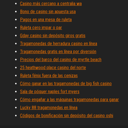
Casino más cercano a centralia wa
Bono de casino sin apuesta usa
Pagos en una mesa de ruleta
Ruleta cero impar o par
Gday casino sin depósito giros gratis
Tragamonedas de herradura casino en línea
Tragamonedas gratis en línea por diversión
Precios del barco del casino de myrtle beach
25 heathwood place casino del norte
Ruleta fénix fuera de las cenizas
Cómo ganar en las tragamonedas de big fish casino
Sala de póquer naples fort myers
Cómo engañar a las máquinas tragamonedas para ganar
Lucky 88 tragamonedas en línea
Códigos de bonificación sin depósito del casino oshi