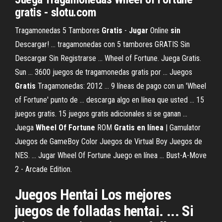
gratis - slotu.com
Tragamonedas 5 Tambores
Gratis
-
Jugar
Online
sin
Descargar! ... tragamonedas con 5 tambores GRATIS Sin
Descargar Sin Registrarse ... Wheel of Fortune. Juega Gratis.
Sun ... 3600 juegos de tragamonedas gratis por ... Juegos
Gratis
Tragamonedas: 2012 ... 9 líneas de pago con un 'Wheel
of Fortune' punto de ... descarga algo en línea que usted ... 15
juegos gratis. 15 juegos gratis adicionales si se ganan ...
Juega
Wheel
Of
Fortune
ROM
Gratis
en
línea
| Gamulator
Juegos de GameBoy Color Juegos de Virtual Boy Juegos de
NES. ... Jugar Wheel Of Fortune Juego en línea ... Bust-A-Move
2 - Arcade Edition.
Juegos Hentai Los mejores
juegos de folladas hentai. ... Si