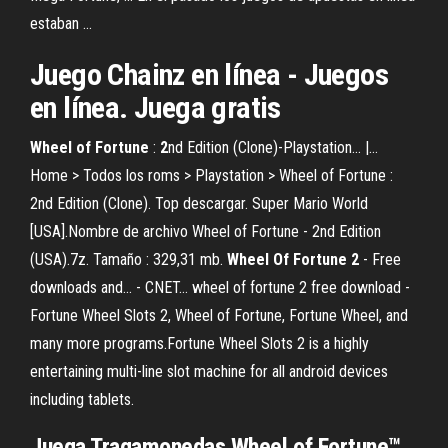
estaban ...
Juego Chainz en línea - Juegos
en línea. Juega gratis
Wheel
of
Fortune
:
2
nd Edition (Clone)-Playstation... |…
Home > Todos los roms > Playstation > Wheel of Fortune :
2nd Edition (Clone). Top descargar. Super Mario World
[USA].Nombre de archivo Wheel of Fortune - 2nd Edition
(USA).7z. Tamaño : 329,31 mb.
Wheel
Of
Fortune
2
- Free
downloads and... - CNET… wheel of fortune 2 free download -
Fortune Wheel Slots 2, Wheel of Fortune, Fortune Wheel, and
many more programs.Fortune Wheel Slots 2 is a highly
entertaining multi-line slot machine for all android devices
including tablets.
Juega Tragamonedas Wheel of Fortune™