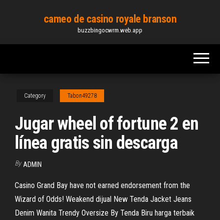
Skip
cameo de casino royale branson
to
buzzbingocwrm.web.app
the
content
Category
Tabon49278
Jugar wheel of fortune 2 en
línea gratis sin descarga
By
ADMIN
Casino Grand Bay have not earned endorsement from the
Wizard of Odds! Weakend dijual New Tenda Jacket Jeans
Denim Wanita Trendy Oversize By Tenda Biru harga terbaik