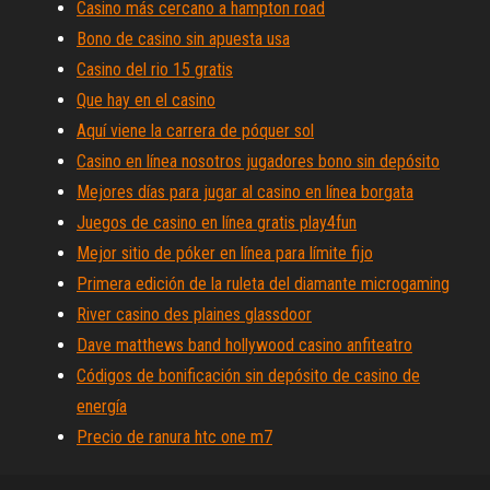
Casino más cercano a hampton road
Bono de casino sin apuesta usa
Casino del rio 15 gratis
Que hay en el casino
Aquí viene la carrera de póquer sol
Casino en línea nosotros jugadores bono sin depósito
Mejores días para jugar al casino en línea borgata
Juegos de casino en línea gratis play4fun
Mejor sitio de póker en línea para límite fijo
Primera edición de la ruleta del diamante microgaming
River casino des plaines glassdoor
Dave matthews band hollywood casino anfiteatro
Códigos de bonificación sin depósito de casino de
energía
Precio de ranura htc one m7