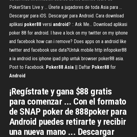
PokerStars Live y ... Únete a jugadores de toda Asia para ...
Descargar para iOS. Descargar para Android. Cara download
aplikasi
poker
88
versi
android
? :: Ask Me… Download aplikasi
poker 88 for android. I have a lock on my twitter on my iphone
and facebook how can i remove? Does apps on a android like
twitter and facebook use data?Untuk mobile http infopoker88
a ia android ios iphone ipad php untuk browser poker88 asia.
Post to Facebook.
Poker
88
Asia
|| Daftar
Poker
88
for
Android
¡Regístrate y gana $88 gratis
para comenzar ... Con el formato
de SNAP poker de 888poker para
Android puedes retirarte y recibir
una nueva mano ... Descargar