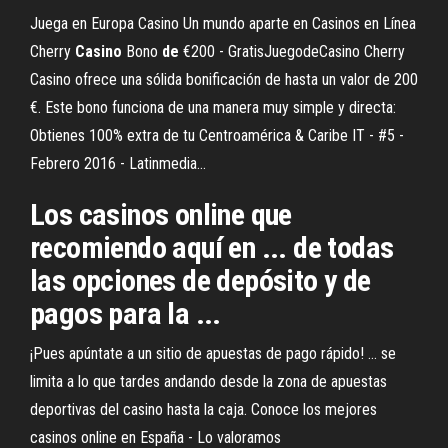
Juega en Europa Casino Un mundo aparte en Casinos en Línea
Cherry
Casino
Bono
de
€200 - GratisJuegodeCasino
Cherry
Casino ofrece una sólida bonificación de hasta un valor de 200
€. Este bono funciona de una manera muy simple y directa:
Obtienes 100% extra de tu
Centroamérica & Caribe IT - #5 -
Febrero 2016 - Latinmedia…
Los casinos online que
recomiendo aquí en ... de todas
las opciones de depósito y de
pagos para la ...
¡Pues apúntate a un sitio de apuestas de pago rápido! ... se
limita a lo que tardes andando desde la zona de apuestas
deportivas del casino hasta la caja. Conoce los mejores
casinos online en España - Lo valoramos