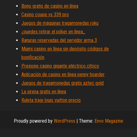
Bono gratis de casino en línea
Casino coupe vs 339 pro
Juegos de máquinas tragamonedas roku
¿puedes retirar el póker en línea_
Ranuras reservadas del servidor arma 3
Miami casino en línea sin depósito códigos de
bonificación
Presione casino gigante eléctrico cítrico
Aplicación de casino en línea penny hoarder
Juegos de tragamonedas gratis aztec gold
La sirena gratis en línea
Ruleta traje louis vuitton precio
Proudly powered by
WordPress
|
Theme:
Envo Magazine