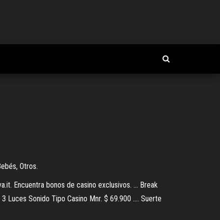
ebés, Otros.
.it. Encuentra bonos de casino exclusivos. ... Break
 Luces Sonido Tipo Casino Mnr. $ 69.900 .... Suerte