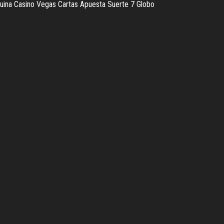
uina Casino Vegas Cartas Apuesta Suerte 7 Globo