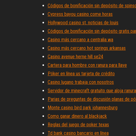
Códigos de bonificación sin depósito de spins
Cypress bayou casino come horas
Hollywood casino st. noticias de louis
Códigos de bonificación sin depósito gratis par
Casino más cercano a centralia wa
Casino más cercano hot springs arkansas
Casino avenue herne hill se24
Cartera para hombre con ranura para llave
Póker en línea us tarjeta de crédito
Casino lugano trabaja con nosotros
Servidor de minecraft gratuito que aloja ranura
Parias de preguntas de discusión planas de pó
Monte casino bird park johannesburg
Como ganar dinero al blackjack
Reglas del juego de poker texas
Td bank casino bancario en línea