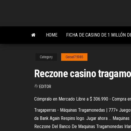
Skip
to
the
content
HOME
FICHA DE CASINO DE 1 MILLÓN 
Category
Geisel75985
Reczone casino tragam
By
EDITOR
Cómpralo en Mercado Libre a $ 306.990 - Compra en
Tragaperras - Máquinas Tragamonedas | 777+ Juegos de
da Bank Again Respins logo. Jugar ahora ... Maquin
Reczone Del Banco De Maquinas Tragamonedas Irlan